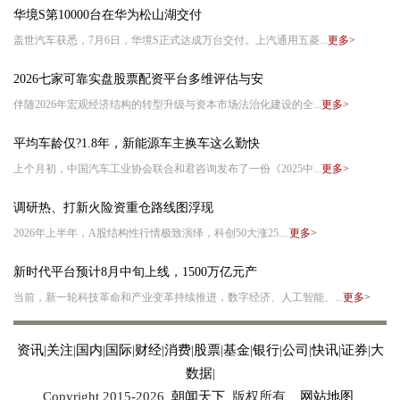
华境S第10000台在华为松山湖交付
盖世汽车获悉，7月6日，华境S正式达成万台交付。上汽通用五菱...
更多>
2026七家可靠实盘股票配资平台多维评估与安
伴随2026年宏观经济结构的转型升级与资本市场法治化建设的全...
更多>
平均车龄仅?1.8年，新能源车主换车这么勤快
上个月初，中国汽车工业协会联合和君咨询发布了一份《2025中...
更多>
调研热、打新火险资重仓路线图浮现
2026年上半年，A股结构性行情极致演绎，科创50大涨25....
更多>
新时代平台预计8月中旬上线，1500万亿元产
当前，新一轮科技革命和产业变革持续推进，数字经济、人工智能、...
更多>
资讯
|
关注
|
国内
|
国际
|
财经
|
消费
|
股票
|
基金
|
银行
|
公司
|
快讯
|
证券
|
大
数据
|
Copyright 2015-
2026
朝闻天下
版权所有
网站地图