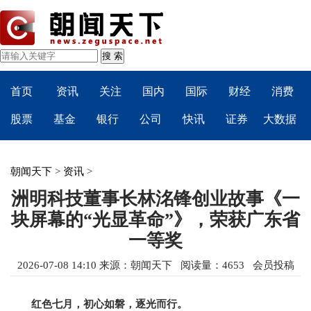
首页
资讯
关注
国内
国际
财经
消费
股票
基金
银行
公司
快讯
证券
大数据
朝闻天下
>
资讯
>
洲明科技董事长林洺锋创业故事《一
块屏幕的“光显革命”》，荣获广东省
一等奖
2026-07-08 14:10
来源：
朝闻天下
阅读量：4653 会员投稿
红色七月，初心如磐，逐光而行。