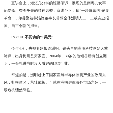
宣讲台上，短短几分钟的铿锵倾诉，展现的是南粤儿女牢
记使命、奋勇争先的精神风貌；宣讲台下，这“一块屏幕的‘光显
革命’”，却凝聚着林洺锋董事长带领全体洲明人二十二载实业报
国、自主创新的担当。
Part 01 不妥协的“1美元”
今年4月，央视专题报道洲明。镜头里的洲明科技创始人林
洺锋，出身梅州贫穷家庭。2004年，30岁的他倾尽所有创立洲
明，一头扎进当时没人看好的LED行业。
幸运的是，洲明赶上了国家发展半导体照明产业的政策东
风，扎根湾区，茁壮成长。可就在洲明进军海外市场之际，一
场危机骤然降临。