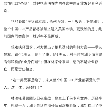
器”的“337条款”，对包括洲明在内的多家中国企业发起专利诉
讼。
“337条款”应诉成本高，杀伤力强，一旦败诉，不仅洲明，
整个中国LED产品都将被禁止进入美国市场。更残酷的是，此
前国内同类案件，胜诉率不足两成。
艰难抉择面前，对方抛出了极具诱惑的和解方案——承认
侵权、赔付1美元，便可了事。给1美元，对当时的洲明而言是
看似轻松的“全身而退”；但在林洺锋眼里，想的不是企业存
亡，而是责任担当。
“这一美元要是给了，未来整个中国LED产业都要受制于
人。这一仗，必须打！”
林洺锋带领团队日夜鏖战，翻查上千份专利文件。历经半
年、耗资千万，洲明最终在海外法庭艰难胜诉，成功捍卫了中