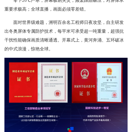
零下20℃严寒，屏幕极易失灵；频繁踩踏碾压，对屏体承
重要求极高；全球直播，画面必须零差错。
面对世界级难题，洲明百余名工程师日夜攻坚，自主研发
出冬奥屏体专属防护技术，每平米可承受超一吨重量，超强抗
干扰性能确保画质清晰通透。开幕式上，黄河奔涌、五环破冰
的中式浪漫，惊艳全球。