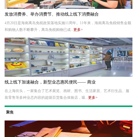
发放消费券、举办消费节、推动线上线下消费融合
4月20日是海南离岛免税政策落地实施11周年。11年来，海南离岛免税销售金额
和购物人数不断攀升，离岛免税购物已成...
更多>
线上线下加速融合，新型业态惠民便民—— 商业
在上海街头，一家集合了艺术展览、画材、图书、生活家居、艺术衍生品、服
装零售等多种业态内容的超级百货集合体验店，吸...
更多>
聚焦