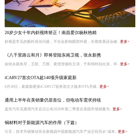
20岁少女十年内斜视终矫正！南昌爱尔杨秋艳精
斜视是常见的眼科屈光问题，不仅会影响眼部外观，长期发展还会破...
更多>
《八千里路云和月》即将登陆东南卫视，张永新携
由张永新执导，王阳、万茜、黄澄澄领衔主演，于和伟特别出演，毕...
更多>
iCARV27首次OTA超140项升级家庭新
6月30日，家庭新硬派iCARV27迎来首次大版本OTA升级...
更多>
通用上半年在美销量仍居首位，但电动车需求持续
盖世汽车讯通用汽车近日公布2026年第二季度在美国市场销量为...
更多>
铜材料对于新能源汽车的作用（下篇）
引言：技术升级驱动安全新挑战中国新能源汽车产业正经历从“成本...
更多>