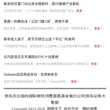
银发经济厦门论坛登央视财经，探讨健康产业新机
2025年9月28日，CCTV-2财经频道《银发经济厦门论坛...
更多>
寒露一到脚先凉！记住“2暖1润”，脾胃不寒、
刚过寒露，已经明显感觉到早晚的寒意，尤其是脚，明明穿着袜子，...
更多>
家有老人孩子，双节月饼怎么选？牢记 “药食同
中秋国庆双节临近，家里的茶几上总要摆上几盒月饼才够节日氛围。...
更多>
北汽获选北京市属国企ESG十佳案例
为推动京津冀协同发展，集中展示京津冀国资企业在ESG领域的工...
更多>
Stellantis高层再迎变动：首席财务官
盖世汽车讯据外媒报道，9月29日，Stellantis宣布，...
更多>
资讯
|
关注
|
国内
|
国际
|
财经
|
消费
|
股票
|
基金
|
银行
|
公司
|
快讯
|
证券
|
大
数据
|
Copyright 2015-
2026
朝闻天下
版权所有
网站地图