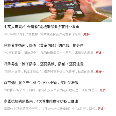
中英人寿亮相“金貔貅”论坛银保业务获行业双重
2025年9月12日，“金貔貅”?第六届银保合作与发展论坛暨...
更多>
霜降养生指南：跟着《黄帝内经》调作息、护身体
“气肃而霜降，阴始凝也”，作为秋季最后一个节气，霜降标志着天...
更多>
霜降养生：除了防寒，还要防燥、防郁！还要注意
“霜降水返壑，风落木归山”，霜降时节不仅天气转寒，秋燥的余威...
更多>
双节选礼愁？养生糕点+文化小物，实用又雅致
中秋国庆双节马上到啦，估计不少人又在为选礼物犯愁。送吃的吧，...
更多>
寒露抗燥防凉指南：4大养生维度守护秋日健康
寒露作为秋季第五个节气，《月令七十二候集解》中“九月节，露气...
更多>