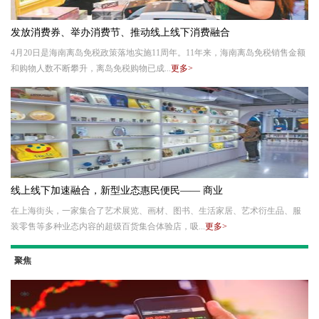
发放消费券、举办消费节、推动线上线下消费融合
4月20日是海南离岛免税政策落地实施11周年。11年来，海南离岛免税销售金额
和购物人数不断攀升，离岛免税购物已成...
更多>
线上线下加速融合，新型业态惠民便民—— 商业
在上海街头，一家集合了艺术展览、画材、图书、生活家居、艺术衍生品、服
装零售等多种业态内容的超级百货集合体验店，吸...
更多>
聚焦