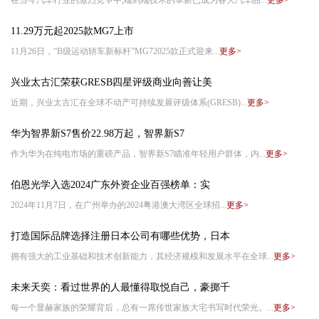
在当今汽车行业的激烈竞争中,端到端技术的革新已成为各大汽车品...
更多>
11.29万元起2025款MG7上市
11月26日，“B级运动轿车新标杆”MG72025款正式迎来...
更多>
兴业太古汇荣获GRESB四星评级商业向善让美
近期，兴业太古汇在全球不动产可持续发展评级体系(GRESB)...
更多>
华为智界新S7售价22.98万起，智界新S7
作为华为在纯电市场的重磅产品，智界新S7瞄准年轻用户群体，内...
更多>
伯恩光学入选2024广东外资企业百强榜单：实
2024年11月7日，在广州举办的2024粤港澳大湾区全球招...
更多>
打造国际品牌选择注册日本公司有哪些优势，日本
拥有强大的工业基础和技术创新能力，其经济规模和发展水平在全球...
更多>
未来天奕：看过世界的人最懂得取悦自己，豪掷千
每一个显赫家族的荣耀背后，总有一席传世家族大宅书写时代荣光。...
更多>