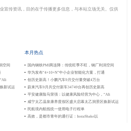
业宣传资讯，目的在于传播更多信息，与本站立场无关。仅供
本月热点
润空间
国内钢铁PMI两连降：传统旺季不旺，钢厂利润空间
通
华为发布“4+10+N”中小企业智能化方案，打通
Ii
创历史新高！小鹏汽车9月交付量突破4万台
焕新试运
蔚来汽车9月共交付新车34749台再创历史新高
平安健康险马荣强：以健康风险经营为中心，“AIi
咸宁太乙温泉康养度假区盛大启幕太乙洞景区焕新试运
民航境内航线统一使用电子行程单
高效，是都市青年的通行证：InstaShake以