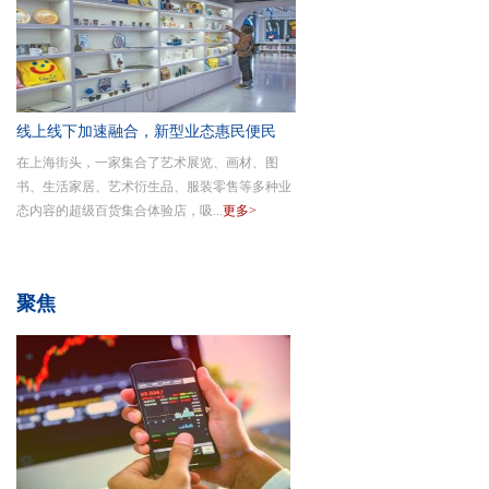
线上线下加速融合，新型业态惠民便民
在上海街头，一家集合了艺术展览、画材、图
—— 商业
书、生活家居、艺术衍生品、服装零售等多种业
态内容的超级百货集合体验店，吸...
更多>
聚焦