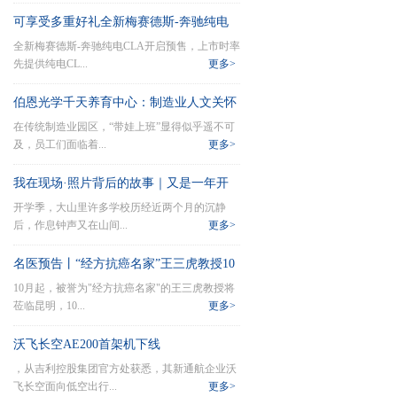
可享受多重好礼全新梅赛德斯-奔驰纯电
全新梅赛德斯-奔驰纯电CLA开启预售，上市时率
CLA开
先提供纯电CL...
更多>
伯恩光学千天养育中心：制造业人文关怀
在传统制造业园区，“带娃上班”显得似乎遥不可
的温暖新
及，员工们面临着...
更多>
我在现场·照片背后的故事｜又是一年开
开学季，大山里许多学校历经近两个月的沉静
学季，这
后，作息钟声又在山间...
更多>
名医预告丨“经方抗癌名家”王三虎教授10
10月起，被誉为"经方抗癌名家"的王三虎教授将
月首
莅临昆明，10...
更多>
沃飞长空AE200首架机下线
，从吉利控股集团官方处获悉，其新通航企业沃
飞长空面向低空出行...
更多>