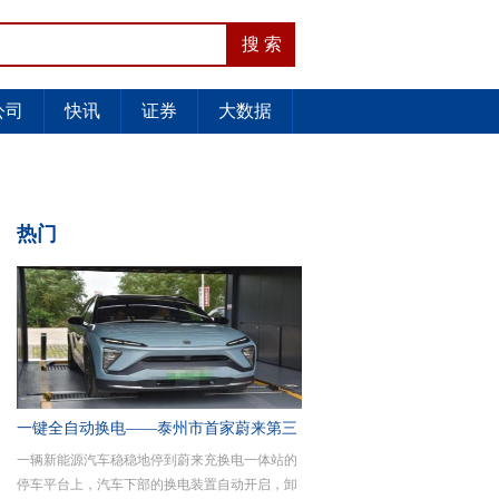
公司
快讯
证券
大数据
热门
一键全自动换电——泰州市首家蔚来第三
一辆新能源汽车稳稳地停到蔚来充换电一体站的
代换电站
停车平台上，汽车下部的换电装置自动开启，卸