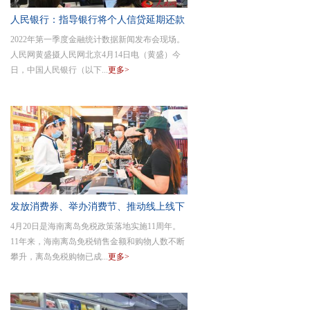
人民银行：指导银行将个人信贷延期还款
2022年第一季度金融统计数据新闻发布会现场。
政策落到
人民网黄盛摄人民网北京4月14日电（黄盛）今
日，中国人民银行（以下...
更多>
发放消费券、举办消费节、推动线上线下
4月20日是海南离岛免税政策落地实施11周年。
消费融合
11年来，海南离岛免税销售金额和购物人数不断
攀升，离岛免税购物已成...
更多>