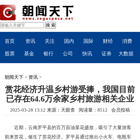
首页
资讯
关注
国内
国际
财经
消费
股票
基金
银行
公司
快讯
证券
大数据
朝闻天下
>
资讯
>
赏花经济升温乡村游受捧，我国目前
已存在64.6万余家乡村旅游相关企业
2025-03-28 13:12
来源：
天眼查
阅读量：8512 会员投稿
近期，云南罗平县的百万亩油菜花盛放，吸引了大量游客
前来赏花，催生了赏花经济。罗平县通过推出小火车、电瓶车