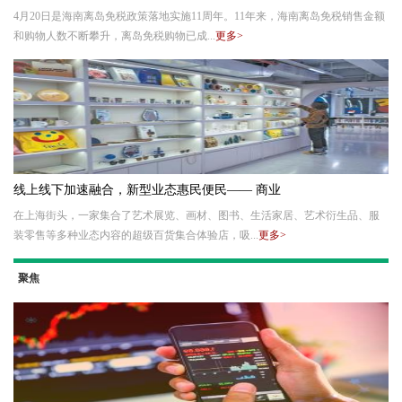
4月20日是海南离岛免税政策落地实施11周年。11年来，海南离岛免税销售金额
和购物人数不断攀升，离岛免税购物已成...
更多>
线上线下加速融合，新型业态惠民便民—— 商业
在上海街头，一家集合了艺术展览、画材、图书、生活家居、艺术衍生品、服
装零售等多种业态内容的超级百货集合体验店，吸...
更多>
聚焦