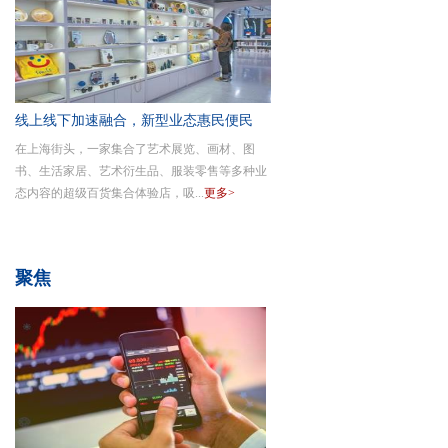
线上线下加速融合，新型业态惠民便民
在上海街头，一家集合了艺术展览、画材、图
—— 商业
书、生活家居、艺术衍生品、服装零售等多种业
态内容的超级百货集合体验店，吸...
更多>
聚焦