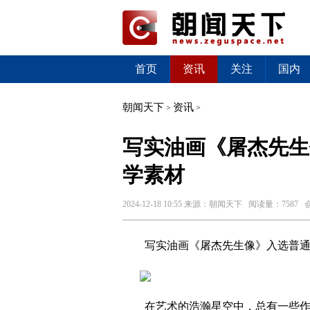
首页
资讯
关注
国内
朝闻天下
资讯
>
>
写实油画《屠杰先生
学素材
2024-12-18 10:55
来源：
朝闻天下
阅读量：7587 
写实油画《屠杰先生像》入选普
在艺术的浩瀚星空中，总有一些