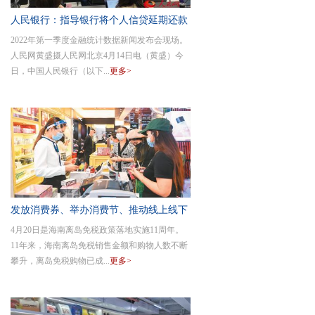
人民银行：指导银行将个人信贷延期还款
2022年第一季度金融统计数据新闻发布会现场。
政策落到
人民网黄盛摄人民网北京4月14日电（黄盛）今
日，中国人民银行（以下...
更多>
发放消费券、举办消费节、推动线上线下
4月20日是海南离岛免税政策落地实施11周年。
消费融合
11年来，海南离岛免税销售金额和购物人数不断
攀升，离岛免税购物已成...
更多>