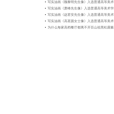
写实油画《魏黎明先生像》入选普通高等美术
写实油画《萧峰先生像》入选普通高等美术学
写实油画《赵君安先生像》入选普通高等美术
写实油画《高茗圆女士像》入选普通高等美术
为什么每家高档餐厅都离不开百山祖黑松露酱