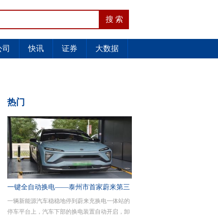
公司
快讯
证券
大数据
热门
一键全自动换电——泰州市首家蔚来第三
一辆新能源汽车稳稳地停到蔚来充换电一体站的
代换电站
停车平台上，汽车下部的换电装置自动开启，卸