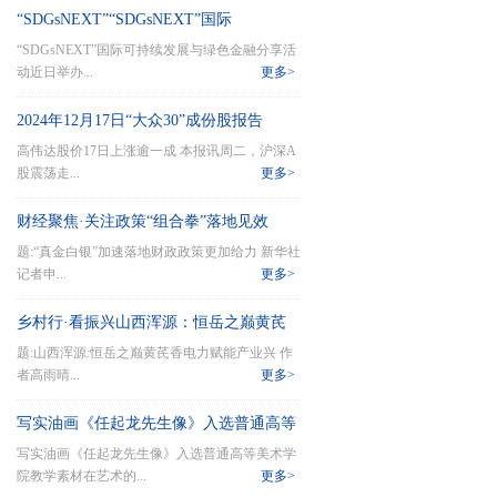
“SDGsNEXT”“SDGsNEXT”国际
“SDGsNEXT”国际可持续发展与绿色金融分享活
动近日举办...
更多>
2024年12月17日“大众30”成份股报告
高伟达股价17日上涨逾一成 本报讯周二，沪深A
股震荡走...
更多>
财经聚焦·关注政策“组合拳”落地见效
题:“真金白银”加速落地财政政策更加给力 新华社
丨“真金
记者申...
更多>
乡村行·看振兴山西浑源：恒岳之巅黄芪
题:山西浑源:恒岳之巅黄芪香电力赋能产业兴 作
香电力赋
者高雨晴...
更多>
写实油画《任起龙先生像》入选普通高等
写实油画《任起龙先生像》入选普通高等美术学
美术学院
院教学素材在艺术的...
更多>