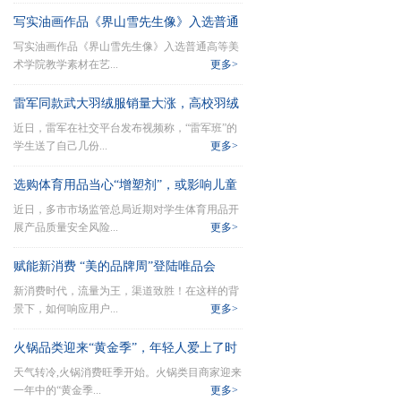
写实油画作品《界山雪先生像》入选普通
写实油画作品《界山雪先生像》入选普通高等美
高等美术
术学院教学素材在艺...
更多>
雷军同款武大羽绒服销量大涨，高校羽绒
近日，雷军在社交平台发布视频称，“雷军班”的
服哪家强
学生送了自己几份...
更多>
选购体育用品当心“增塑剂”，或影响儿童
近日，多市市场监管总局近期对学生体育用品开
生长发
展产品质量安全风险...
更多>
赋能新消费 “美的品牌周”登陆唯品会
新消费时代，流量为王，渠道致胜！在这样的背
景下，如何响应用户...
更多>
火锅品类迎来“黄金季”，年轻人爱上了时
天气转冷,火锅消费旺季开始。火锅类目商家迎来
令消费
一年中的“黄金季...
更多>