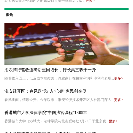
装零售等多种业态内容的超级百货集合体验店，吸...
更多>
聚焦
渝农商行营收连降后重回增长，行长集三职于一身
随着收入回正，以及成本端改善，渝农商行在拨前利润和净利润表现...
更多>
淮安经开区：春风送“岗”入“心房”惠民利企促
春风拂面，情暖经开。今年以来，淮安经济技术开发区人社部门深入...
更多>
香港城市大学法律学院“中国法官课程”18周年
香港城市大学（港城大）法律学院与校友联络处3月22日于北京联...
更多>