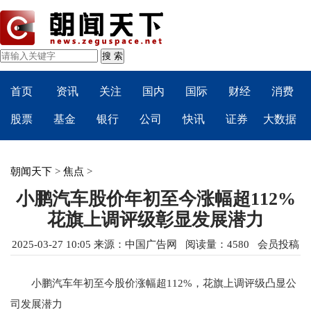
首页
资讯
关注
国内
国际
财经
消费
股票
基金
银行
公司
快讯
证券
大数据
朝闻天下
>
焦点
>
小鹏汽车股价年初至今涨幅超112%
花旗上调评级彰显发展潜力
2025-03-27 10:05
来源：
中国广告网
阅读量：4580 会员投稿
小鹏汽车年初至今股价涨幅超112%，花旗上调评级凸显公
司发展潜力