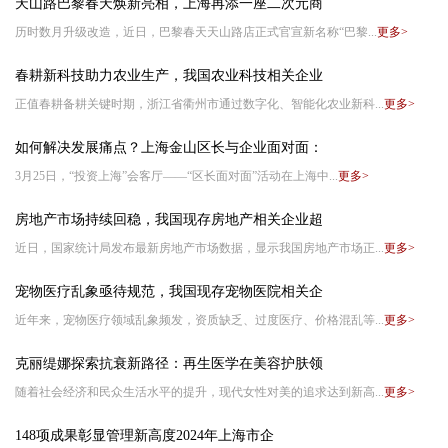
天山路巴黎春天焕新亮相，上海再添一座二次元商
历时数月升级改造，近日，巴黎春天天山路店正式官宣新名称“巴黎...
更多>
春耕新科技助力农业生产，我国农业科技相关企业
正值春耕备耕关键时期，浙江省衢州市通过数字化、智能化农业新科...
更多>
如何解决发展痛点？上海金山区长与企业面对面：
3月25日，“投资上海”会客厅——“区长面对面”活动在上海中...
更多>
房地产市场持续回稳，我国现存房地产相关企业超
近日，国家统计局发布最新房地产市场数据，显示我国房地产市场正...
更多>
宠物医疗乱象亟待规范，我国现存宠物医院相关企
近年来，宠物医疗领域乱象频发，资质缺乏、过度医疗、价格混乱等...
更多>
克丽缇娜探索抗衰新路径：再生医学在美容护肤领
随着社会经济和民众生活水平的提升，现代女性对美的追求达到新高...
更多>
148项成果彰显管理新高度2024年上海市企