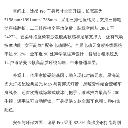
空间上，途昂 Pro 车身尺寸全面升级，长宽高为
5158mm×1991mm×1788mm，采用三排七座格局，支持三排电
动座椅翻折，二三排座椅全平放倒后，装载空间从 286L 至
2427L。云柔环抱座椅有沙发般柔软感和足够支撑力，还有气动
按摩功能;“女王副驾” 配备电动腿托。全景电动天窗紫外线隔绝
率达 99.2%，全车近 90 处声学吸隔声设计，智能香氛系统及
14 声道哈曼卡顿高品质环绕音响，带来舒适享受。
外观上，传承家族硬朗基因，融入现代时尚元素。星海流
光大灯搭配经典发光 logo 与贯穿式灯带，黑曜套件结合流畅车
身线条。还首次搭载隐藏式破冰门把手，破冰推力最高至 200
牛顿，遇事故可自动解锁。车身提供 5 款全新车色和 5 种内饰
配色。
安全与环保方面，途昂 Pro 采用 82.3% 高强度钢打造高刚