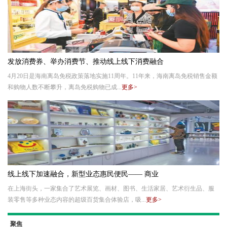
发放消费券、举办消费节、推动线上线下消费融合
4月20日是海南离岛免税政策落地实施11周年。11年来，海南离岛免税销售金额
和购物人数不断攀升，离岛免税购物已成...
更多>
线上线下加速融合，新型业态惠民便民—— 商业
在上海街头，一家集合了艺术展览、画材、图书、生活家居、艺术衍生品、服
装零售等多种业态内容的超级百货集合体验店，吸...
更多>
聚焦