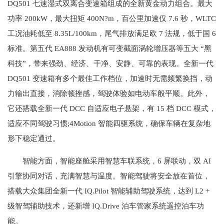
DQ501 七速湿式双离合变速箱组成的全新黄金动力组合。最大
功率 200kW，最大扭矩 400N?m，百公里加速仅 7.6 秒，WLTC
工况油耗低至 8.35L/100km，尾气排放满足欧 7 法规，低于国 6
标准。第五代 EA888 发动机有可变截面涡轮增压器等五大 “黑
科技”，带来强劲、经济、干净、安静、可靠的表现。全新一代
DQ501 变速箱有多个最佳工作档位，加速时无需频繁换挡，动
力输出直接，消除顿挫感，驾驶体验如电动车般平顺。此外，
它还搭载全新一代 DCC 自适应电子悬架，有 15 档 DCC 模式，
适应不同驾驶习惯;4Motion 智能四驱系统，确保车辆在复杂地
形下稳定通过。
智能方面，智能座舱采用智慧车联系统，6 屏联动，双 AI
引擎协同对话，充满智慧与温度。智能驾驶将安全放在首位，
搭载大众集团全新一代 IQ.Pilot 智能辅助驾驶系统，达到 L2 +
级智驾辅助技术，还新增 IQ.Drive 泊车管家系统遥控泊车功
能。