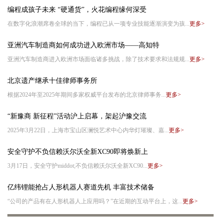
编程成孩子未来 “硬通货”，火花编程缘何深受
在数字化浪潮席卷全球的当下，编程已从一项专业技能逐渐演变为孩...
更多>
亚洲汽车制造商如何成功进入欧洲市场——高知特
亚洲汽车制造商进入欧洲市场面临诸多挑战，除了技术要求和法规规...
更多>
北京遗产继承十佳律师事务所
根据2024年至2025年期间多家权威平台发布的北京律师事务...
更多>
“新豫商 新征程”活动沪上启幕，架起沪豫交流
2025年3月22日，上海市宝山区澜悦艺术中心内华灯璀璨、嘉...
更多>
安全守护不负信赖沃尔沃全新XC90即将焕新上
3月17日，安全守护middot;不负信赖沃尔沃全新XC90...
更多>
亿纬锂能抢占人形机器人赛道先机 丰富技术储备
“公司的产品有在人形机器人上应用吗？”在近期的互动平台上，这...
更多>