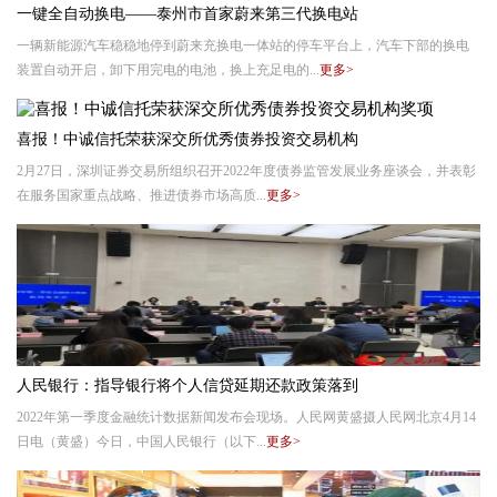
一键全自动换电——泰州市首家蔚来第三代换电站
一辆新能源汽车稳稳地停到蔚来充换电一体站的停车平台上，汽车下部的换电
装置自动开启，卸下用完电的电池，换上充足电的...
更多>
喜报！中诚信托荣获深交所优秀债券投资交易机构
2月27日，深圳证券交易所组织召开2022年度债券监管发展业务座谈会，并表彰
在服务国家重点战略、推进债券市场高质...
更多>
人民银行：指导银行将个人信贷延期还款政策落到
2022年第一季度金融统计数据新闻发布会现场。人民网黄盛摄人民网北京4月14
日电（黄盛）今日，中国人民银行（以下...
更多>